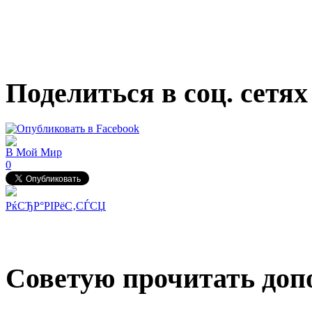
Поделиться в соц. сетях
В Мой Мир
0
РќСЂР°РІРёС‚СЃСЏ
Советую прочитать допо