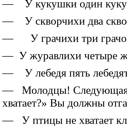
— У кукушки один куку
— У скворчихи два скво
— У грачихи три грачо
— У журавлихи четыре ж
— У лебедя пять лебедят
— Молодцы! Следующая и
хватает?» Вы должны отгад
— У птицы не хватает клю