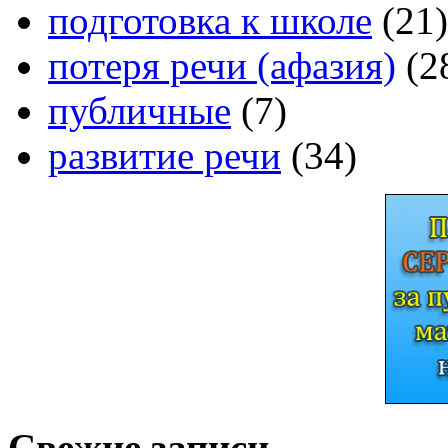
подготовка к школе
(21)
потеря речи (афазия)
(2
публичные
(7)
развитие речи
(34)
Свежие записи