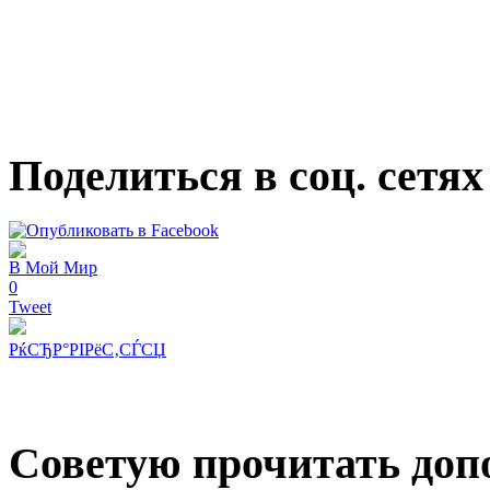
Поделиться в соц. сетях
В Мой Мир
0
Tweet
РќСЂР°РІРёС‚СЃСЏ
Советую прочитать допо