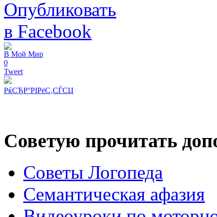
В Мой Мир
0
Tweet
РќСЂР°РІРёС‚СЃСЏ
Советую прочитать допо
Советы Логопеда
Семантическая афазия
Видеоуроки по моторно