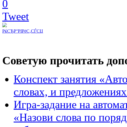
0
Tweet
РќСЂР°РІРёС‚СЃСЏ
Советую прочитать допо
Конспект занятия «Авто
словах, и предложения
Игра-задание на автома
«Назови слова по поря