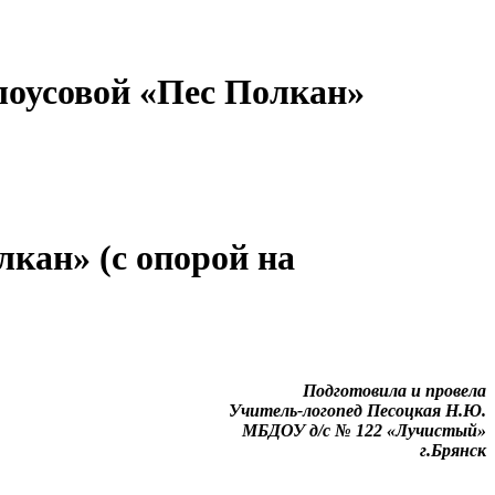
елоусовой «Пес Полкан»
лкан» (с опорой на
Подготовила и провела
ель-логопед Песоцкая Н.Ю.
ОУ д/с № 122 «Лучистый»
г.Брянск