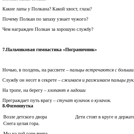
Какие лапы у Полкана? Какой хвост, глаза?
Почему Полкан по запаху узнает чужого?
Чем награжден Полкан за хорошую службу?
7.Пальчиковая гимнастика «Пограничник»
Ночью, в полдень, на рассвете –
пальцы встречаются с большим
Службу он несет в секрете –
сжимаем и разжимаем пальцы рук
На тропе, на берегу –
хлопают в ладоши
Преграждает путь врагу –
стучат кулачок о кулачок.
8.Физминутка
Возле детского двора
Дети стоят в круге и держатс
Снега целая гора.
Мы на той горе вчера