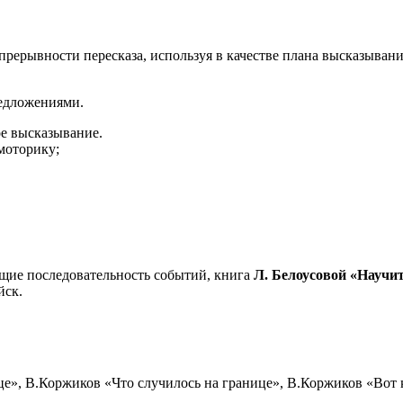
епрерывности пересказа, используя в качестве плана высказыва
редложениями.
ое высказывание.
моторику;
ие последовательность событий, книга
Л. Белоусовой «Научит
йск.
це», В.Коржиков «Что случилось на границе», В.Коржиков «Вот