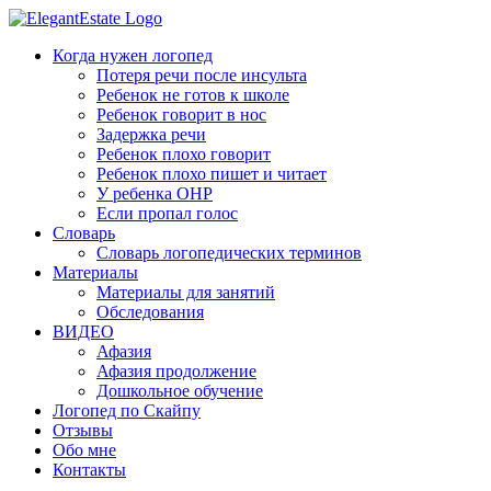
Когда нужен логопед
Потеря речи после инсульта
Ребенок не готов к школе
Ребенок говорит в нос
Задержка речи
Ребенок плохо говорит
Ребенок плохо пишет и читает
У ребенка ОНР
Если пропал голос
Словарь
Словарь логопедических терминов
Материалы
Материалы для занятий
Обследования
ВИДЕО
Афазия
Афазия продолжение
Дошкольное обучение
Логопед по Скайпу
Отзывы
Обо мне
Контакты