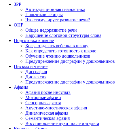
ЗРР
Артикуляционная гимнастика
Пальчиковые игры
Что стимулирует развитие речи?
ОНР
Общее недоразвитие речи
Нарушение слоговой структуры слова
Подготовка к школе
Когда отдавать ребенка в школу
Как определить готовность к школе
Обучение чтению дошкольников
Предупреждение дисграфии у дошкольников
Письмо и чтение
Дисграфия
Дислексия
Предупреждение дисграфии у дошкольников
Афазия
Афазия после инсульта
Моторные афазии
Сенсорная афазия
Акустико-мнестическая афазия
Динамическая афазия
Семантическая афазия
Восстановление руки после инсульта
Вопрос — Ответ