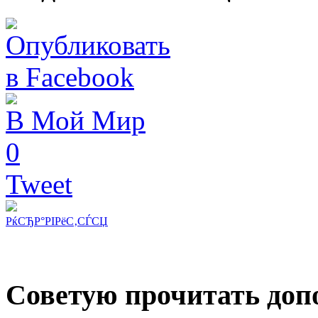
В Мой Мир
0
Tweet
РќСЂР°РІРёС‚СЃСЏ
Советую прочитать допо