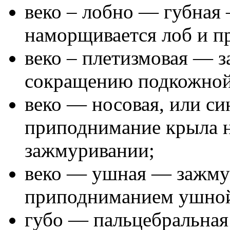
веко – лобно — губная
наморщивается лоб и пр
веко – плетизмовая — з
сокращению подкожно
веко — носовая, или с
приподнимание крыла н
зажмуривании;
веко — ушная — зажмур
приподниманием ушной
губо — пальцебральная