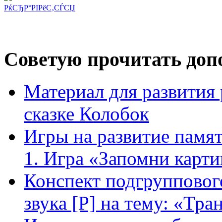
РќСЂР°РІРёС‚СЃСЏ
Советую прочитать допо
Материал для развития 
сказке Колобок
Игры на развитие памят
1. Игра «Запомни карт
Конспект подгрупповог
звука [Р] на тему: «Тра