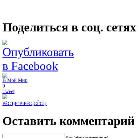
Поделиться в соц. сетях
В Мой Мир
0
Tweet
РќСЂР°РІРёС‚СЃСЏ
Оставить комментарий
Имя (обязательное поле)