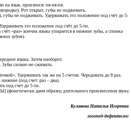
 на язык, произнося: пя-пя-пя.
вородке). Рот открыт, губы не поджимать.
 губы не поджимать. Удерживать это положение под счёт до 5-
держивать это положение под счёт до 5-ти.
счёт «раз» кончик языка упирается в нижние зубы, а спинка
жних зубов).
ередине языка. Затем наоборот.
. Зубы сильно не сжимать.
очкой». Удерживать так же на 5 счетов. Чередовать до 8 раз.
нижние (под счет: раз – два).
ь под счет до 5-ти.
[Ы] (фонетически даем образец длительного произнесения звука
Кулакова Наталья Игоревна
логопед-дефектолог