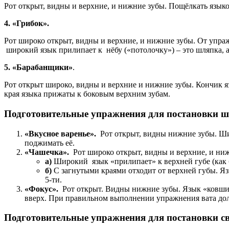
Рот открыт, видны и верхние, и нижние зубы. Пощёлкать языко
4.
«Грибок».
Рот широко открыт, видны и верхние, и нижние зубы. От упра
широкий язык прилипает к нёбу («потолочку») – это шляпка, а 
5.
«Барабанщики»
.
Рот открыт широко, видны и верхние и нижние зубы. Кончик язы
края языка прижаты к боковым верхним зубам.
Подготовительные упражнения для постановки 
«Вкусное варенье».
Рот открыт, видны нижние зубы. Шир
поджимать её.
«Чашечка».
Рот широко открыт, видны и верхние, и ни
а)
Широкий язык «прилипает» к верхней губе (как б
б)
С загнутыми краями отходит от верхней губы. Язы
5-ти.
«Фокус».
Рот открыт. Видны нижние зубы. Язык «ковшик
вверх. При правильном выполнении упражнения вата долж
Подготовительные упражнения для постановки с