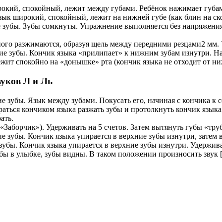
окий, спокойный, лежит между губами. Ребёнок нажимает губами
к широкий, спокойный, лежит на нижней губе (как блин на ско
 зубы. Зубы сомкнуты. Упражнение выполняется без напряжения,
го разжимаются, образуя щель между передними резцами2 мм. У
ие зубы. Кончик языка «прилипает» к нижним зубам изнутри. На 
ежит спокойно на «донышке» рта (кончик языка не отходит от ни
уков Л и Ль
 зубы. Язык между зубами. Покусать его, начиная с кончика к с
раться кончиком языка разжать зубы и протолкнуть кончик языка
ать.
«Заборчик»). Удерживать на 5 счетов. Затем вытянуть губы «труб
зубы. Кончик языка упирается в верхние зубы изнутри, затем в 
бы. Кончик языка упирается в верхние зубы изнутри. Удерживат
бы в улыбке, зубы видны. В таком положении произносить звук 