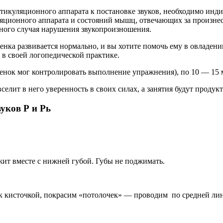
икуляционного аппарата к постановке звуков, необходимо инд
яционного аппарата и состояний мышц, отвечающих за произне
ьного случая нарушения звукопроизношения.
бенка развивается нормально, и вы хотите помочь ему в овладен
 в своей логопедической практике.
енок мог контролировать выполнение упражнения), по 10 — 15 м
селит в него уверенность в своих силах, а занятия будут продук
уков Р и Рь
жит вместе с нижней губой. Губы не поджимать.
к кисточкой, покрасим «потолочек» — проводим по средней лини