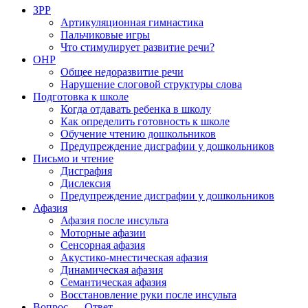
ЗРР
Артикуляционная гимнастика
Пальчиковые игры
Что стимулирует развитие речи?
ОНР
Общее недоразвитие речи
Нарушение слоговой структуры слова
Подготовка к школе
Когда отдавать ребенка в школу
Как определить готовность к школе
Обучение чтению дошкольников
Предупреждение дисграфии у дошкольников
Письмо и чтение
Дисграфия
Дислексия
Предупреждение дисграфии у дошкольников
Афазия
Афазия после инсульта
Моторные афазии
Сенсорная афазия
Акустико-мнестическая афазия
Динамическая афазия
Семантическая афазия
Восстановление руки после инсульта
Вопрос — Ответ