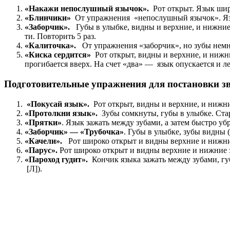
«Накажи непослушный язычок».
Рот открыт. Язык шир
«Блинчики»
От упражнения
«непослушный язычок». Язы
«Заборчик».
Губы в улыбке, видны и верхние, и нижние
ти. Повторить 5 раз.
«Калиточка».
От упражнения «заборчик», но зубы немно
«Киска сердится»
Рот открыт, видны и верхние, и нижн
прогибается вверх. На счет «два» — язык опускается и л
Подготовительные упражнения для постановки зв
«Покусай язык».
Рот открыт, видны и верхние, и нижние
«Протолкни язык».
Зубы сомкнуты, губы в улыбке. Ста
«Прятки»
. Язык зажать между зубами, а затем быстро убр
«Заборчик» — «Трубочка»
. Губы в улыбке, зубы видны (
«Качели».
Рот широко открыт и видны верхние и нижние 
«Парус».
Рот широко открыт и видны верхние и нижние зу
«Пароход гудит».
Кончик языка зажать между зубами, гу
[Л]).