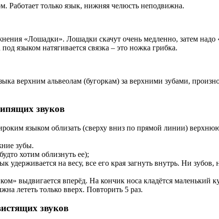
м. Работает только язык, нижняя челюсть неподвижна.
жнения «Лошадки». Лошадки скачут очень медленно, затем надо 
под языком натягивается связка – это ножка грибка.
ка верхним альвеолам (бугоркам) за верхними зубами, произнося
шипящих звуков
оким языком облизать (сверху вниз по прямой линии) верхнюю г
жние зубы.
удто хотим облизнуть ее);
к удерживается на весу, все его края загнуть внутрь. Ни зубов, 
ом» выдвигается вперёд. На кончик носа кладётся маленький кус
на лететь только вверх. Повторить 5 раз.
вистящих звуков