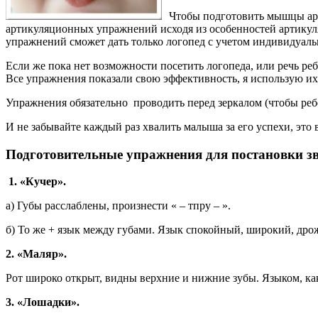
Чтобы подготовить мышцы арт
артикуляционных упражнений исходя из особенностей артикул
упражнений сможет дать только логопед с учетом индивидуал
Если же пока нет возможности посетить логопеда, или речь ре
Все упражнения показали свою эффективность, я использую их
Упражнения обязательно проводить перед зеркалом (чтобы реб
И не забывайте каждый раз хвалить малыша за его успехи, это в
Подготовительные упражнения для постановки зв
1.
«Кучер».
а) Губы расслаблены, произнести « – тпру – ».
б) То же + язык между губами. Язык спокойный, широкий, дро
2.
«Маляр».
Рот широко открыт, видны верхние и нижние зубы. Языком, ка
3.
«Лошадки».