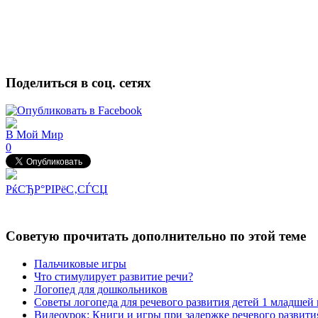
Поделиться в соц. сетях
В Мой Мир
0
РќСЂР°РІРёС‚СЃСЏ
Советую прочитать дополнительно по этой теме
Пальчиковые игры
Что стимулирует развитие речи?
Логопед для дошкольников
Советы логопеда для речевого развития детей 1 младшей г
Видеоурок: Книги и игры при задержке речевого развити