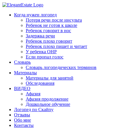
Когда нужен логопед
Потеря речи после инсульта
Ребенок не готов к школе
Ребенок говорит в нос
Задержка речи
Ребенок плохо говорит
Ребенок плохо пишет и читает
У ребенка ОНР
Если пропал голос
Словарь
Словарь логопедических терминов
Материалы
Материалы для занятий
Обследования
ВИДЕО
Афазия
Афазия продолжение
Дошкольное обучение
Логопед по Скайпу
Отзывы
Обо мне
Контакты