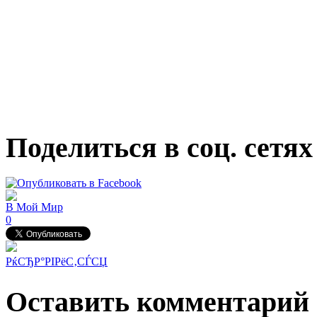
Поделиться в соц. сетях
В Мой Мир
0
РќСЂР°РІРёС‚СЃСЏ
Оставить комментарий