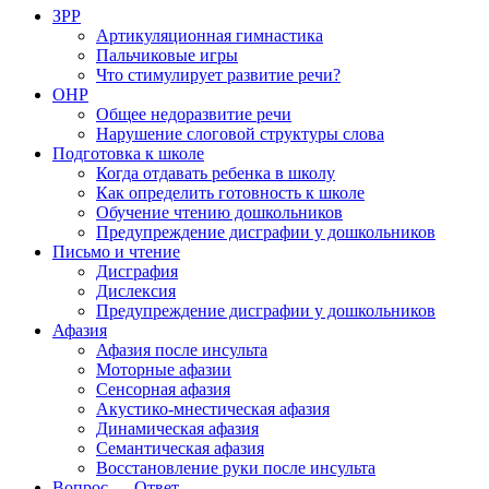
ЗРР
Артикуляционная гимнастика
Пальчиковые игры
Что стимулирует развитие речи?
ОНР
Общее недоразвитие речи
Нарушение слоговой структуры слова
Подготовка к школе
Когда отдавать ребенка в школу
Как определить готовность к школе
Обучение чтению дошкольников
Предупреждение дисграфии у дошкольников
Письмо и чтение
Дисграфия
Дислексия
Предупреждение дисграфии у дошкольников
Афазия
Афазия после инсульта
Моторные афазии
Сенсорная афазия
Акустико-мнестическая афазия
Динамическая афазия
Семантическая афазия
Восстановление руки после инсульта
Вопрос — Ответ