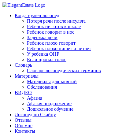
Когда нужен логопед
Потеря речи после инсульта
Ребенок не готов к школе
Ребенок говорит в нос
Задержка речи
Ребенок плохо говорит
Ребенок плохо пишет и читает
У ребенка ОНР
Если пропал голос
Словарь
Словарь логопедических терминов
Материалы
Материалы для занятий
Обследования
ВИДЕО
Афазия
Афазия продолжение
Дошкольное обучение
Логопед по Скайпу
Отзывы
Обо мне
Контакты