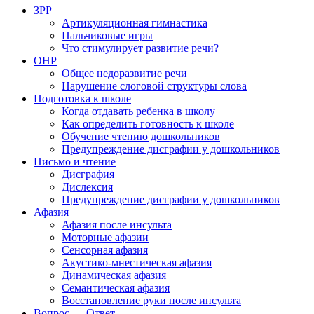
ЗРР
Артикуляционная гимнастика
Пальчиковые игры
Что стимулирует развитие речи?
ОНР
Общее недоразвитие речи
Нарушение слоговой структуры слова
Подготовка к школе
Когда отдавать ребенка в школу
Как определить готовность к школе
Обучение чтению дошкольников
Предупреждение дисграфии у дошкольников
Письмо и чтение
Дисграфия
Дислексия
Предупреждение дисграфии у дошкольников
Афазия
Афазия после инсульта
Моторные афазии
Сенсорная афазия
Акустико-мнестическая афазия
Динамическая афазия
Семантическая афазия
Восстановление руки после инсульта
Вопрос — Ответ