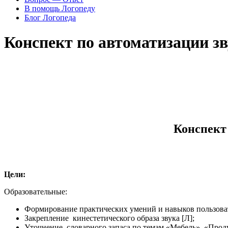
В помощь Логопеду
Блог Логопеда
Конспект по автоматизации зв
Конспект
Цели:
Образовательные:
Формирование практических умений и навыков пользова
Закрепление кинестетического образа звука [Л];
Уточнение словарного запаса по темам «Мебель», «Про