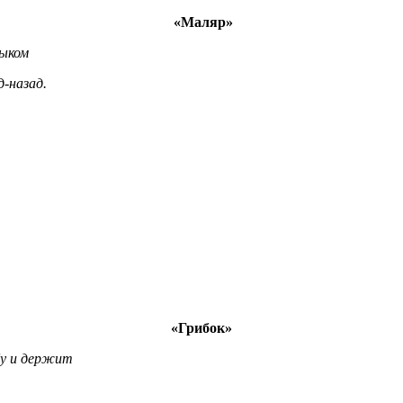
«Маляр»
ким языком
назад.
«Грибок»
у и держит