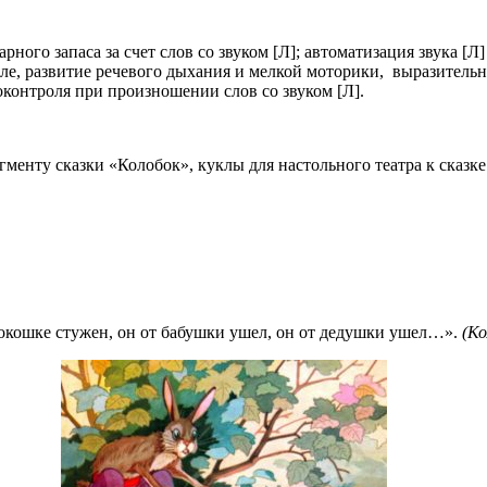
ного запаса за счет слов со звуком [Л]; автоматизация звука [Л
ле, развитие речевого дыхания и мелкой моторики, выразительно
контроля при произношении слов со звуком [Л].
менту сказки «Колобок», куклы для настольного театра к сказк
окошке стужен, он от бабушки ушел, он от дедушки ушел…».
(Ко