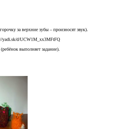
горочку за верхние зубы – произносят звук).
i.sk/d/UCW1M_xx3MFtFQ
 (ребёнок выполняет задание).