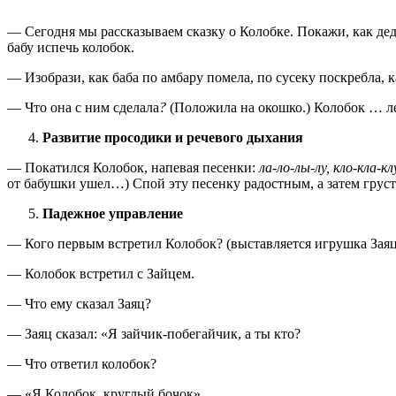
— Сегодня мы рассказываем сказку о Колобке. Покажи, как дед
бабу испечь колобок.
— Изобрази, как баба по амбару помела, по сусеку поскребла, к
— Что она с ним сделала
?
(Положила на окошко.)
Колобок … ле
Развитие просодики и речевого дыхания
— Покатился Колобок, напевая песенки:
ла-ло-лы-лу, кло-кла-к
от бабушки ушел…)
Спой эту песенку радостным, а затем грус
Падежное управление
— Кого первым встретил Колобок? (выставляется игрушка Заяц
— Колобок встретил с Зайцем.
— Что ему сказал Заяц?
— Заяц сказал: «Я зайчик-побегайчик, а ты кто?
— Что ответил колобок?
— «Я Колобок, круглый бочок».