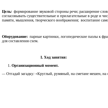
Цель
:
формирование звуковой стороны речи; расширение словар
согласовывать существительные и прилагательные в роде и чис
памяти, мышления, творческого воображения; воспитание само
Оборудование:
парные картинки, логопедические пазлы к фраг
для составления схем.
І.
Ход занятия:
Организационный момент.
—
Отгадай загадку
:
«Круглый, румяный, на сметане мешен, на 