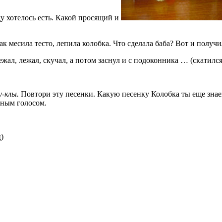
у хотелось есть. Какой просящий и
ак месила тесто, лепила колобка. Что сделала баба? Вот и получи
жал, лежал, скучал, а потом заснул и с подоконника … (скатился
лу-клы.
Повтори эту песенки. Какую песенку Колобка ты еще знаеш
тным голосом.
)