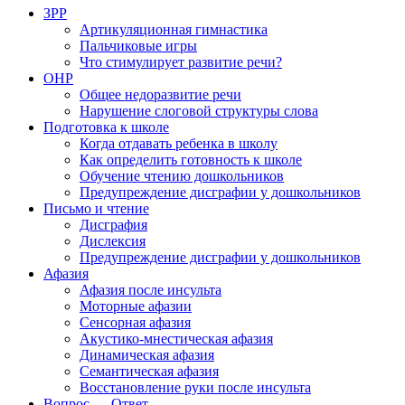
ЗРР
Артикуляционная гимнастика
Пальчиковые игры
Что стимулирует развитие речи?
ОНР
Общее недоразвитие речи
Нарушение слоговой структуры слова
Подготовка к школе
Когда отдавать ребенка в школу
Как определить готовность к школе
Обучение чтению дошкольников
Предупреждение дисграфии у дошкольников
Письмо и чтение
Дисграфия
Дислексия
Предупреждение дисграфии у дошкольников
Афазия
Афазия после инсульта
Моторные афазии
Сенсорная афазия
Акустико-мнестическая афазия
Динамическая афазия
Семантическая афазия
Восстановление руки после инсульта
Вопрос — Ответ