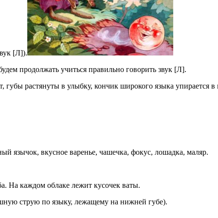
ук [Л]).
удем продолжать учиться правильно говорить звук [Л].
т, губы растянуты в улыбку, кончик широкого языка упирается в 
ый язычок, вкусное варенье, чашечка, фокус, лошадка, маляр.
а. На каждом облаке лежит кусочек ваты.
ушную струю по языку, лежащему на нижней губе).