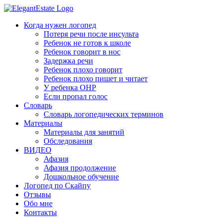
Когда нужен логопед
Потеря речи после инсульта
Ребенок не готов к школе
Ребенок говорит в нос
Задержка речи
Ребенок плохо говорит
Ребенок плохо пишет и читает
У ребенка ОНР
Если пропал голос
Словарь
Словарь логопедических терминов
Материалы
Материалы для занятий
Обследования
ВИДЕО
Афазия
Афазия продолжение
Дошкольное обучение
Логопед по Скайпу
Отзывы
Обо мне
Контакты