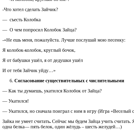
-Что хотел сделать Зайчик?
— съесть Колобка
— О чем попросил Колобок Зайца?
-«Не ешь меня, пожалуйста. Лучше послушай мою песенку:
Я колобок-колобок, круглый бочок,
Я от бабушки ушёл, я от дедушки ушёл
И от тебя Зайчик уйду…»
Согласование существительных с числительными
— Как ты думаешь, укатился Колобок от Зайца?
— Укатился!
— Укатился, но сначала поиграл с ним в игру (Игра «Веселый с
Зайка не умеет считать
.
Сейчас мы будем Зайца учить считать. Я
одна белка— пять белок, один жёлудь – шесть желудей…)