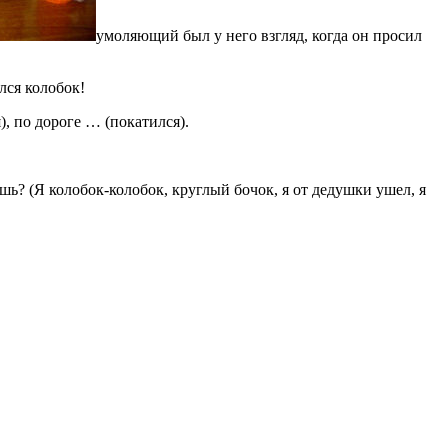
умоляющий был у него взгляд, когда он просил
лся колобок!
),
по дороге … (покатился).
ь? (Я колобок-колобок, круглый бочок, я от дедушки ушел, я