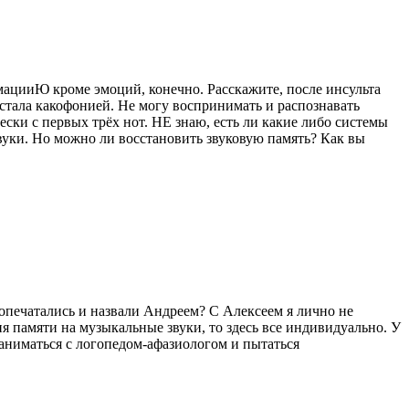
мацииЮ кроме эмоций, конечно. Расскажите, после инсульта
 стала какофонией. Не могу воспринимать и распознавать
ки с первых трёх нот. НЕ знаю, есть ли какие либо системы
звуки. Но можно ли восстановить звуковую память? Как вы
о опечатались и назвали Андреем? С Алексеем я лично не
ия памяти на музыкальные звуки, то здесь все индивидуально. У
заниматься с логопедом-афазиологом и пытаться