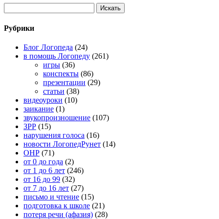
Рубрики
Блог Логопеда
(24)
в помощь Логопеду
(261)
игры
(36)
конспекты
(86)
презентации
(29)
статьи
(38)
видеоуроки
(10)
заикание
(1)
звукопроизношение
(107)
ЗРР
(15)
нарушения голоса
(16)
новости ЛогопедРунет
(14)
ОНР
(71)
от 0 до года
(2)
от 1 до 6 лет
(246)
от 16 до 99
(32)
от 7 до 16 лет
(27)
письмо и чтение
(15)
подготовка к школе
(21)
потеря речи (афазия)
(28)