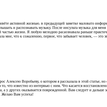
 живёте активной жизнью. в предыдущей заметке маловато инфор
слышать и распознавать музыку. После инсульта музыка для меня
 частью жизни. Я любую мелодию расаознавала раньше практичес
ла мне, что к сожалению, первое, что забывает человек, — это 
рос Алексею Воробьеву, о котором я рассказала в этой статье, н
я то, что известно из интервью с ним. Что касается восстановлен
а, а у других оказывается поврежденной. Вам следует и дальше 
. Желаю Вам успеха!