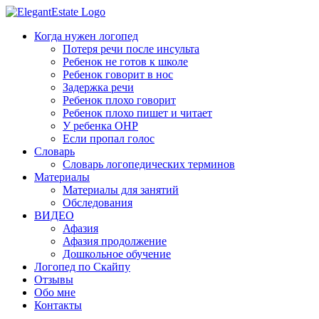
Когда нужен логопед
Потеря речи после инсульта
Ребенок не готов к школе
Ребенок говорит в нос
Задержка речи
Ребенок плохо говорит
Ребенок плохо пишет и читает
У ребенка ОНР
Если пропал голос
Словарь
Словарь логопедических терминов
Материалы
Материалы для занятий
Обследования
ВИДЕО
Афазия
Афазия продолжение
Дошкольное обучение
Логопед по Скайпу
Отзывы
Обо мне
Контакты