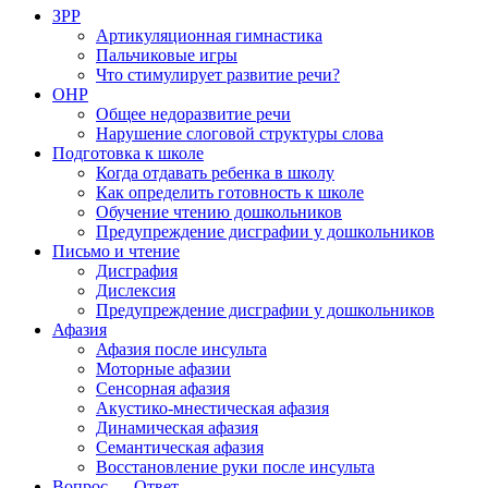
ЗРР
Артикуляционная гимнастика
Пальчиковые игры
Что стимулирует развитие речи?
ОНР
Общее недоразвитие речи
Нарушение слоговой структуры слова
Подготовка к школе
Когда отдавать ребенка в школу
Как определить готовность к школе
Обучение чтению дошкольников
Предупреждение дисграфии у дошкольников
Письмо и чтение
Дисграфия
Дислексия
Предупреждение дисграфии у дошкольников
Афазия
Афазия после инсульта
Моторные афазии
Сенсорная афазия
Акустико-мнестическая афазия
Динамическая афазия
Семантическая афазия
Восстановление руки после инсульта
Вопрос — Ответ