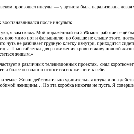
веком произошел инсульт — у артиста была парализована левая ч
к восстанавливался после инсульта:
ука, я вам скажу. Мой поражённый на 25% мозг работает ещё бы
тах пою мимо нот и фальшивлю, но больше не слышу этого, пото
 что чуть не разбивает грудную клетку изнутри, приходится сиде
тницы. Пью таблетки для разжижения крови и живу полной жизнь
остаться живым.»
участвует в различных телевизионных проектах, снял короткоме
е и более осознанно относится и к жизни и к себе.
 на земле. Жизнь действительно удивительная штука и она дейст
 любимой женщины… Но эта коробка никогда не пуста. Я совершен