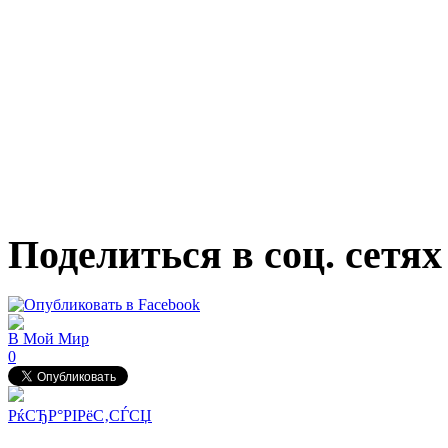
Поделиться в соц. сетях
В Мой Мир
0
РќСЂР°РІРёС‚СЃСЏ