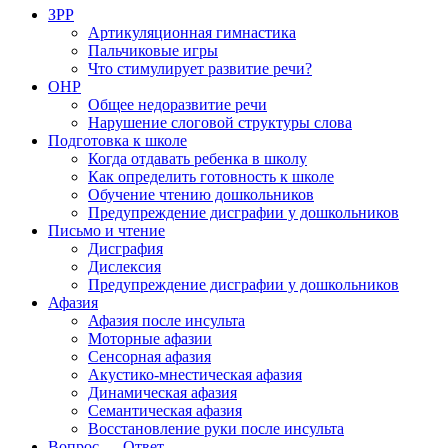
ЗРР
Артикуляционная гимнастика
Пальчиковые игры
Что стимулирует развитие речи?
ОНР
Общее недоразвитие речи
Нарушение слоговой структуры слова
Подготовка к школе
Когда отдавать ребенка в школу
Как определить готовность к школе
Обучение чтению дошкольников
Предупреждение дисграфии у дошкольников
Письмо и чтение
Дисграфия
Дислексия
Предупреждение дисграфии у дошкольников
Афазия
Афазия после инсульта
Моторные афазии
Сенсорная афазия
Акустико-мнестическая афазия
Динамическая афазия
Семантическая афазия
Восстановление руки после инсульта
Вопрос — Ответ