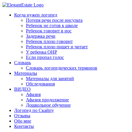
Когда нужен логопед
Потеря речи после инсульта
Ребенок не готов к школе
Ребенок говорит в нос
Задержка речи
Ребенок плохо говорит
Ребенок плохо пишет и читает
У ребенка ОНР
Если пропал голос
Словарь
Словарь логопедических терминов
Материалы
Материалы для занятий
Обследования
ВИДЕО
Афазия
Афазия продолжение
Дошкольное обучение
Логопед по Скайпу
Отзывы
Обо мне
Контакты