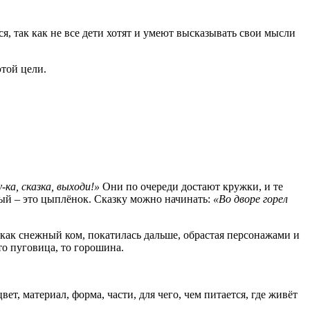
, так как не все дети хотят и умеют высказывать свои мысли
той цели.
-ка, сказка,
выходи!»
Они по очереди достают кружки, и те
тый – это цыплёнок. Сказку можно начинать:
«Во
дворе горел
 как снежный ком, покатилась дальше, обрастая персонажами и
то пуговица, то горошина.
ет, материал, форма, части, для чего, чем питается, где живёт