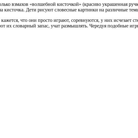
колько взмахов «волшебной кисточкой» (красиво украшенная ручк
ала кисточка. Дети рисуют словесные картинки на различные тем
жется, что они просто играют, соревнуются, у них исчезает сте
ют их словарный запас, учат размышлять. Чередуя подобные иг