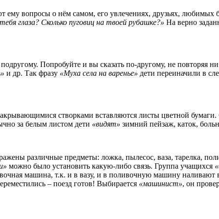
т ему вопросы о нём самом, его увлечениях, друзьях, любимых б
тебя глаза? Сколько пуговиц на твоей рубашке?»
На верно задан
подругому. Попробуйте и вы сказать по-другому, не повторяя ни
ь»
и др. Так фразу
«Муха села на варенье»
дети переиначили в с
акрывающимися створками вставляются листы цветной бумаги.
чно за белым листом дети
«видят»
зимний пейзаж, каток, больн
ажены различные предметы: ложка, пылесос, ваза, тарелка, пол
и»
можно было установить какую-либо связь. Группа учащихся
«
оливочная машина, т.к. и в вазу, и в поливочную машину наливаю
переместились – поезд готов! Выбирается
«машинист»
, он прове