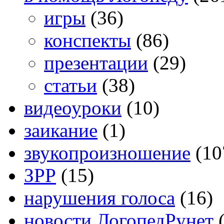
игры
(36)
конспекты
(86)
презентации
(29)
статьи
(38)
видеоуроки
(10)
заикание
(1)
звукопроизношение
(10
ЗРР
(15)
нарушения голоса
(16)
новости ЛогопедРунет
(