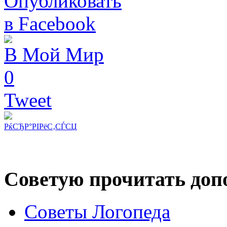
В Мой Мир
0
Tweet
РќСЂР°РІРёС‚СЃСЏ
Советую прочитать допо
Советы Логопеда