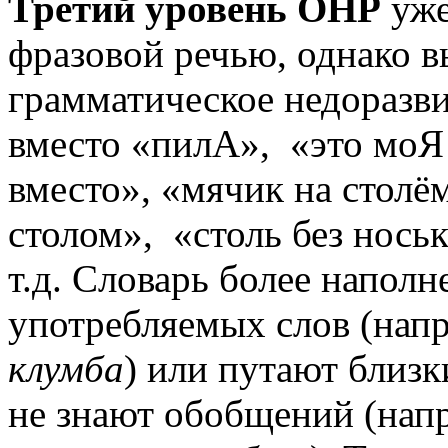
Третий уровень ОНР
уже
фразовой речью, однако в
грамматическое недоразв
вместо
«пилА»
,
«это моЯ
вместо»
,
«мячик на столё
столом»
,
«столь без нось
т.д. Словарь более наполн
употребляемых слов (нап
клумба
) или путают близк
не знают обобщений (нап