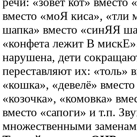
речи:
«зовет кот»
вместо
«
вместо
«моЯ киса»
,
«тли 
шапка»
вместо
«синЯЯ ш
«конфета лежит В мискЕ»
нарушена, дети сокращают
переставляют их:
«толь»
в
«кошка»
,
«девелё»
вмест
«козочка»
,
«комовка»
вме
вместо
«сапоги»
и т.п. Зв
множественными заменам