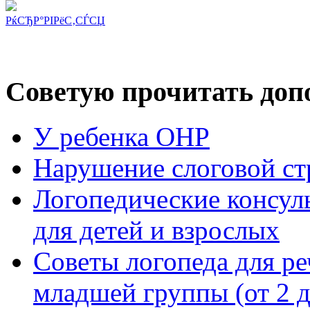
РќСЂР°РІРёС‚СЃСЏ
Советую прочитать допо
У ребенка ОНР
Нарушение слоговой ст
Логопедические консул
для детей и взрослых
Советы логопеда для ре
младшей группы (от 2 д