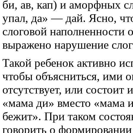
би
,
ав
,
кап
) и аморфных с
упал
,
да»
—
дай
. Ясно, чт
слоговой наполненности о
выражено нарушение слог
Такой ребенок активно ис
чтобы объясниться, ими о
отсутствует, или состоит 
«мама ди»
вместо
«мама 
бежит»
. При таком состоя
говорить о формировании