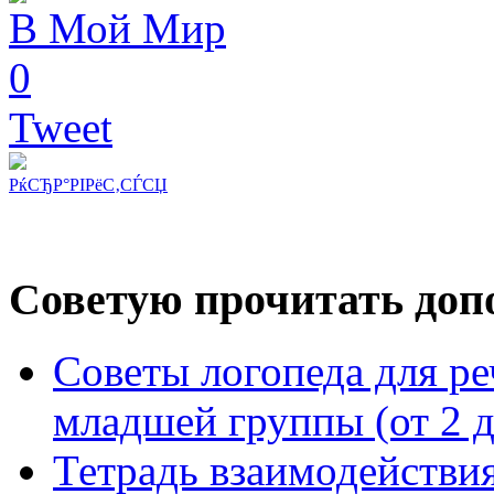
В Мой Мир
0
Tweet
РќСЂР°РІРёС‚СЃСЏ
Советую прочитать допо
Советы логопеда для ре
младшей группы (от 2 д
Тетрадь взаимодействия