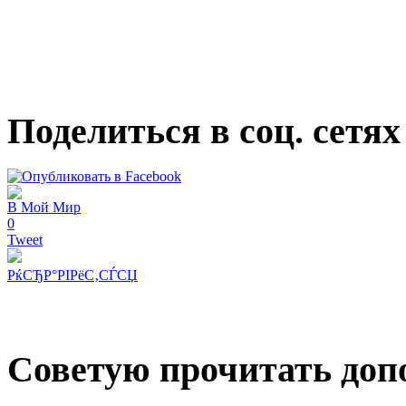
Поделиться в соц. сетях
В Мой Мир
0
Tweet
РќСЂР°РІРёС‚СЃСЏ
Советую прочитать допо