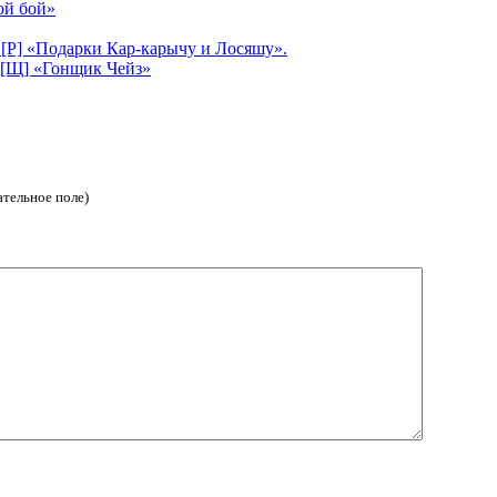
ой бой»
[Р] «Подарки Кар-карычу и Лосяшу».
 [Щ] «Гонщик Чейз»
ательное поле)