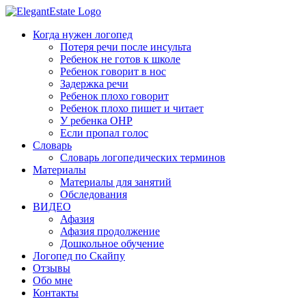
Когда нужен логопед
Потеря речи после инсульта
Ребенок не готов к школе
Ребенок говорит в нос
Задержка речи
Ребенок плохо говорит
Ребенок плохо пишет и читает
У ребенка ОНР
Если пропал голос
Словарь
Словарь логопедических терминов
Материалы
Материалы для занятий
Обследования
ВИДЕО
Афазия
Афазия продолжение
Дошкольное обучение
Логопед по Скайпу
Отзывы
Обо мне
Контакты