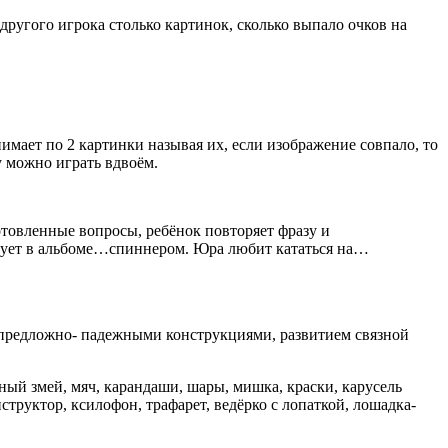
другого игрока столько картинок, сколько выпало очков на
имает по 2 картинки называя их, если изображение совпало, то
у можно играть вдвоём.
отовленные вопросы, ребёнок повторяет фразу и
исует в альбоме…спиннером. Юра любит кататься на…
 предложно- падежными конструкциями, развитием связной
ушный змей, мяч, карандаши, шары, мишка, краски, карусель
нструктор, ксилофон, трафарет, ведёрко с лопаткой, лошадка-