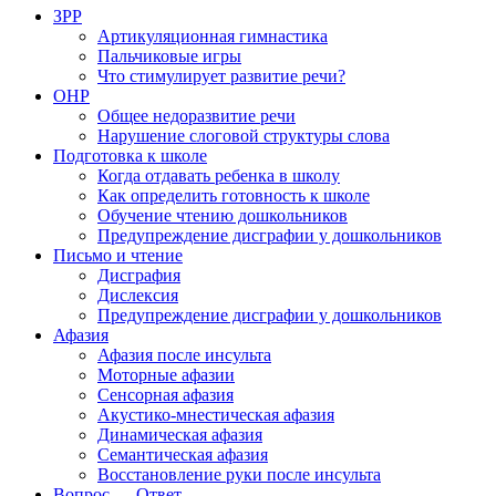
ЗРР
Артикуляционная гимнастика
Пальчиковые игры
Что стимулирует развитие речи?
ОНР
Общее недоразвитие речи
Нарушение слоговой структуры слова
Подготовка к школе
Когда отдавать ребенка в школу
Как определить готовность к школе
Обучение чтению дошкольников
Предупреждение дисграфии у дошкольников
Письмо и чтение
Дисграфия
Дислексия
Предупреждение дисграфии у дошкольников
Афазия
Афазия после инсульта
Моторные афазии
Сенсорная афазия
Акустико-мнестическая афазия
Динамическая афазия
Семантическая афазия
Восстановление руки после инсульта
Вопрос — Ответ