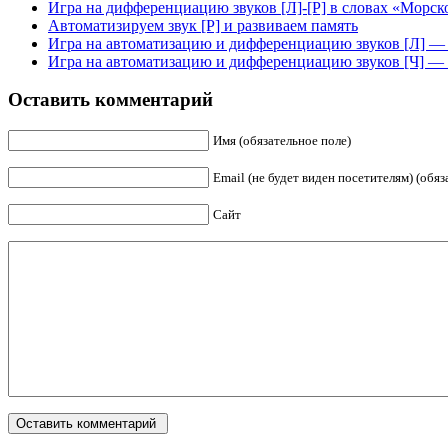
Игра на дифференциацию звуков [Л]-[Р] в словах «Морск
Автоматизируем звук [Р] и развиваем память
Игра на автоматизацию и дифференциацию звуков [Л] — 
Игра на автоматизацию и дифференциацию звуков [Ч] —
Оставить комментарий
Имя (обязательное поле)
Email (не будет виден посетителям) (обяз
Сайт