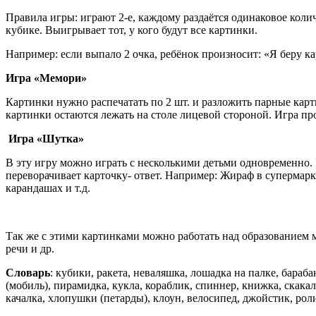
Правила игры: играют 2-е, каждому раздаётся одинаковое колич
кубике. Выигрывает тот, у кого будут все картинки.
Например: если выпало 2 очка, ребёнок произносит: «Я беру ка
Игра «Мемори»
Картинки нужно распечатать по 2 шт. и разложить парные карт
картинки остаются лежать на столе лицевой стороной. Игра про
Игра «Шутка»
В эту игру можно играть с несколькими детьми одновременно. 
переворачивает карточку- ответ. Например: Жираф в супермар
карандашах и т.д.
Так же с этими картинками можно работать над образованием 
речи и др.
Словарь
: кубики, ракета, неваляшка, лошадка на палке, бараб
(мобиль), пирамидка, кукла, кораблик, спиннер, книжка, скакал
качалка, хлопушки (петарды), клоун, велосипед, джойстик, ро