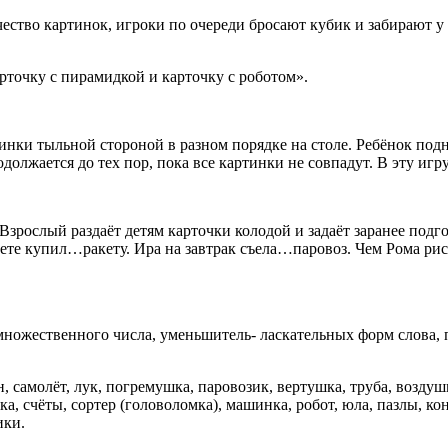
ество картинок, игроки по очереди бросают кубик и забирают у 
рточку с пирамидкой и карточку с роботом».
инки тыльной стороной в разном порядке на столе. Ребёнок подн
должается до тех пор, пока все картинки не совпадут. В эту игр
Взрослый раздаёт детям карточки колодой и задаёт заранее подг
кете купил…ракету. Ира на завтрак съела…паровоз. Чем Рома р
множественного числа, уменьшитель- ласкательных форм слова,
ан, самолёт, лук, погремушка, паровозик, вертушка, труба, возд
ка, счёты, сортер (головоломка), машинка, робот, юла, пазлы, ко
лики.