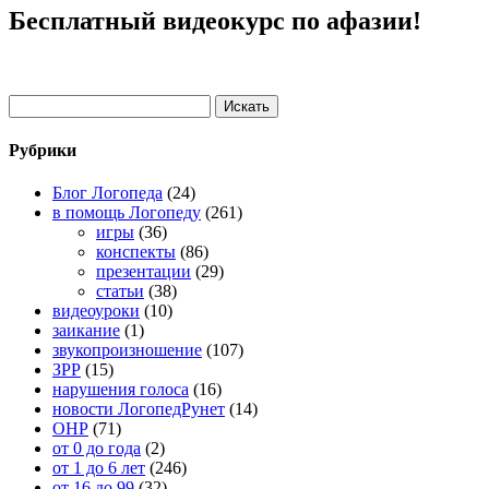
Бесплатный видеокурс по афазии!
Рубрики
Блог Логопеда
(24)
в помощь Логопеду
(261)
игры
(36)
конспекты
(86)
презентации
(29)
статьи
(38)
видеоуроки
(10)
заикание
(1)
звукопроизношение
(107)
ЗРР
(15)
нарушения голоса
(16)
новости ЛогопедРунет
(14)
ОНР
(71)
от 0 до года
(2)
от 1 до 6 лет
(246)
от 16 до 99
(32)