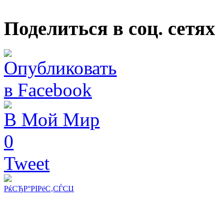
Поделиться в соц. сетях
В Мой Мир
0
Tweet
РќСЂР°РІРёС‚СЃСЏ