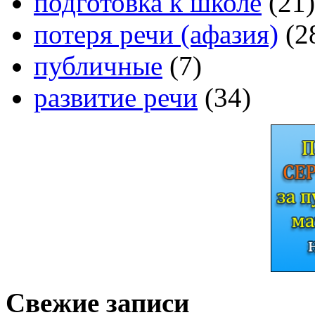
подготовка к школе
(21)
потеря речи (афазия)
(2
публичные
(7)
развитие речи
(34)
Свежие записи