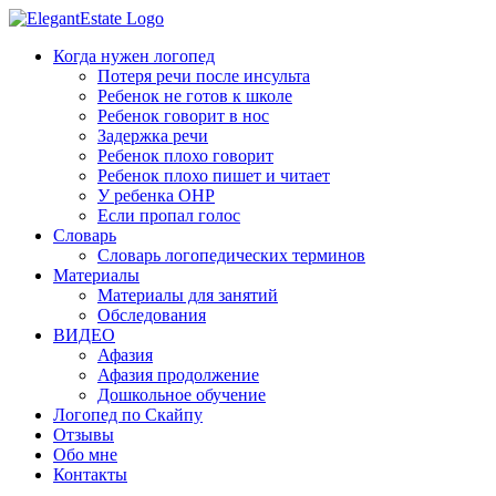
Когда нужен логопед
Потеря речи после инсульта
Ребенок не готов к школе
Ребенок говорит в нос
Задержка речи
Ребенок плохо говорит
Ребенок плохо пишет и читает
У ребенка ОНР
Если пропал голос
Словарь
Словарь логопедических терминов
Материалы
Материалы для занятий
Обследования
ВИДЕО
Афазия
Афазия продолжение
Дошкольное обучение
Логопед по Скайпу
Отзывы
Обо мне
Контакты