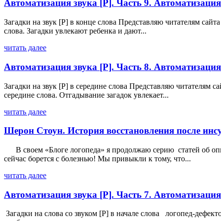
Автоматизация звука [Р]. Часть 9. Автоматизация 
Загадки на звук [Р] в конце слова Представляю читателям сайта
слова. Загадки увлекают ребенка и дают...
читать далее
Автоматизация звука [Р]. Часть 8. Автоматизация 
Загадки на звук [Р] в середине слова Представляю читателям са
середине слова. Отгадывание загадок увлекает...
читать далее
Шерон Стоун. История восстановления после инс
В своем «Блоге логопеда» я продолжаю серию статей об опыт
сейчас борется с болезнью! Мы привыкли к тому, что...
читать далее
Автоматизация звука [Р]. Часть 7. Автоматизация 
Загадки на слова со звуком [Р] в начале слова логопед-дефе