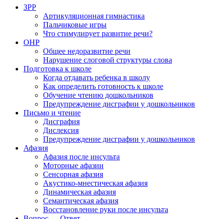
ЗРР
Артикуляционная гимнастика
Пальчиковые игры
Что стимулирует развитие речи?
ОНР
Общее недоразвитие речи
Нарушение слоговой структуры слова
Подготовка к школе
Когда отдавать ребенка в школу
Как определить готовность к школе
Обучение чтению дошкольников
Предупреждение дисграфии у дошкольников
Письмо и чтение
Дисграфия
Дислексия
Предупреждение дисграфии у дошкольников
Афазия
Афазия после инсульта
Моторные афазии
Сенсорная афазия
Акустико-мнестическая афазия
Динамическая афазия
Семантическая афазия
Восстановление руки после инсульта
Вопрос — Ответ