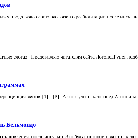
едов
да» я продолжаю серию рассказов о реабилитации после инсульт
братных слогах Представляю читателям сайта ЛогопедРунет подбо
таграммах
фференциация звуков [Л] – [Р] Автор: учитель-логопед Антонина
ль Бельмондо
сстановления после инсульта. Это будут истории известных люд