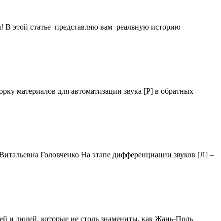
а! В этой статье представляю вам реальную историю
рку материалов для автоматизации звука [Р] в обратных
 Витальевна Головченко На этапе дифференциации звуков [Л] –
ей и людей, которые не столь знамениты, как Жань-Поль