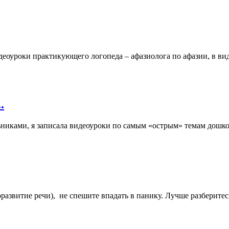
деоуроки практикующего логопеда – афазиолога по афазии, в ви
.
никами, я записала видеоуроки по самым «острым» темам дошко
азвитие речи), не спешите впадать в панику. Лучше разберитесь