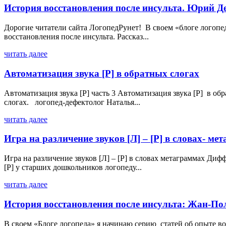
История восстановления после инсульта. Юрий Д
Дорогие читатели сайта ЛогопедРунет! В своем «блоге логопе
восстановления после инсульта. Рассказ...
читать далее
Автоматизация звука [Р] в обратных слогах
Автоматизация звука [Р] часть 3 Автоматизация звука [Р] в о
слогах. логопед-дефектолог Наталья...
читать далее
Игра на различение звуков [Л] – [Р] в словах- ме
Игра на различение звуков [Л] – [Р] в словах метаграммах Ди
[Р] у старших дошкольников логопеду...
читать далее
История восстановления после инсульта: Жан-По
В своем «Блоге логопеда» я начинаю серию статей об опыте во