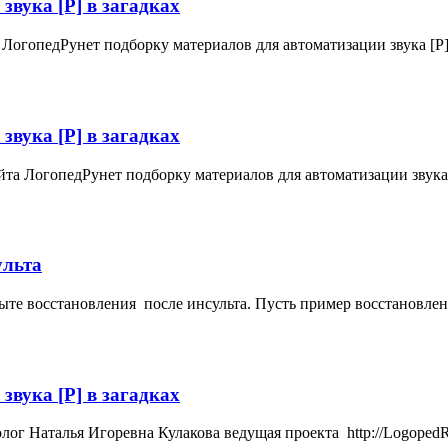
звука [Р] в загадках
 ЛогопедРунет подборку материалов для автоматизации звука [Р] в
звука [Р] в загадках
йта ЛогопедРунет подборку материалов для автоматизации звука [Р
ульта
е восстановления после инсульта. Пусть пример восстановлени
звука [Р] в загадках
ктолог Наталья Игоревна Кулакова ведущая проекта http://Log