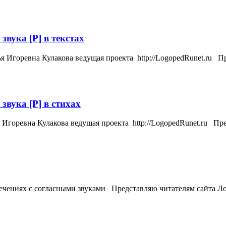
звука [Р] в текстах
ья Игоревна Кулакова ведущая проекта http://LogopedRunet.ru 
звука [Р] в стихах
я Игоревна Кулакова ведущая проекта http://LogopedRunet.ru П
стечениях с согласными звуками Представляю читателям сайта Л