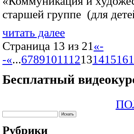
«Коммуникация и художес
старшей группе (для детей
читать далее
Страница 13 из 21
«-
-
«
...
6
7
8
9
10
11
12
13
14
15
16
Бесплатный видеокурс
ПО
Рубрики