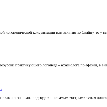
ой логопедической консультации или занятия по Скайпу, то у в
деоуроки практикующего логопеда – афазиолога по афазии, в ви
.
никами, я записала видеоуроки по самым «острым» темам дошко