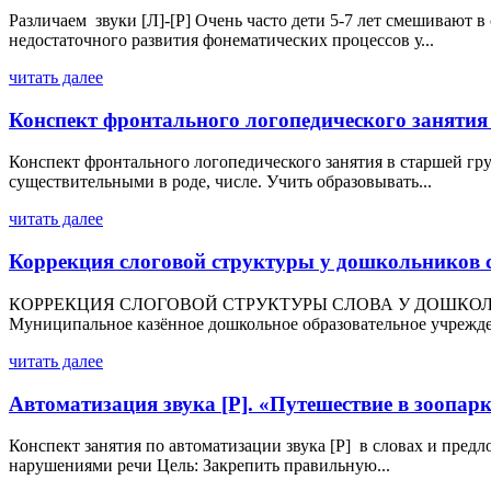
Различаем звуки [Л]-[Р] Очень часто дети 5-7 лет смешивают в 
недостаточного развития фонематических процессов у...
читать далее
Конспект фронтального логопедического занятия 
Конспект фронтального логопедического занятия в старшей гру
существительными в роде, числе. Учить образовывать...
читать далее
Коррекция слоговой структуры у дошкольников 
КОРРЕКЦИЯ СЛОГОВОЙ СТРУКТУРЫ СЛОВА У ДОШКОЛЬНИКО
Муниципальное казённое дошкольное образовательное учрежде
читать далее
Автоматизация звука [Р]. «Путешествие в зоопар
Конспект занятия по автоматизации звука [Р] в словах и пре
нарушениями речи Цель: Закрепить правильную...