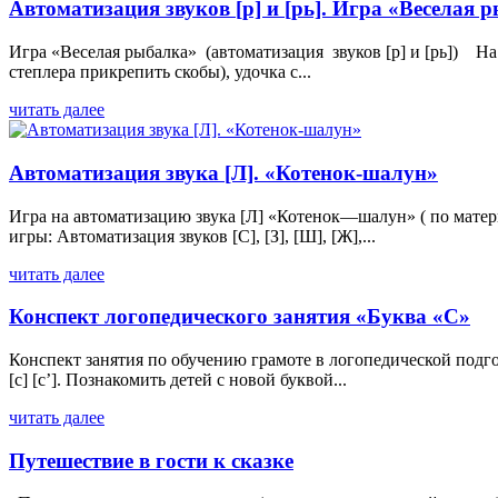
Автоматизация звуков [р] и [рь]. Игра «Веселая 
Игра «Веселая рыбалка» (автоматизация звуков [р] и [рь]) 
степлера прикрепить скобы), удочка с...
читать далее
Автоматизация звука [Л]. «Котенок-шалун»
Игра на автоматизацию звука [Л] «Котенок—шалун» ( по мате
игры: Автоматизация звуков [C], [З], [Ш], [Ж],...
читать далее
Конспект логопедического занятия «Буква «С»
Конспект занятия по обучению грамоте в логопедической подг
[с] [с’]. Познакомить детей с новой буквой...
читать далее
Путешествие в гости к сказке