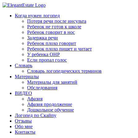
Когда нужен логопед
Потеря речи после инсульта
Ребенок не готов к школе
Ребенок говорит в нос
Задержка речи
Ребенок плохо говорит
Ребенок плохо пишет и читает
У ребенка ОНР
Если пропал голос
Словарь
Словарь логопедических терминов
Материалы
Материалы для занятий
Обследования
ВИДЕО
Афазия
Афазия продолжение
Дошкольное обучение
Логопед по Скайпу
Отзывы
Обо мне
Контакты