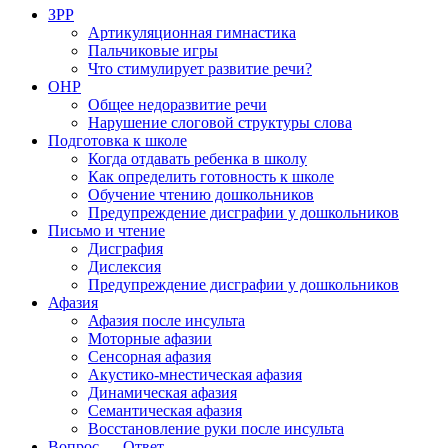
ЗРР
Артикуляционная гимнастика
Пальчиковые игры
Что стимулирует развитие речи?
ОНР
Общее недоразвитие речи
Нарушение слоговой структуры слова
Подготовка к школе
Когда отдавать ребенка в школу
Как определить готовность к школе
Обучение чтению дошкольников
Предупреждение дисграфии у дошкольников
Письмо и чтение
Дисграфия
Дислексия
Предупреждение дисграфии у дошкольников
Афазия
Афазия после инсульта
Моторные афазии
Сенсорная афазия
Акустико-мнестическая афазия
Динамическая афазия
Семантическая афазия
Восстановление руки после инсульта
Вопрос — Ответ